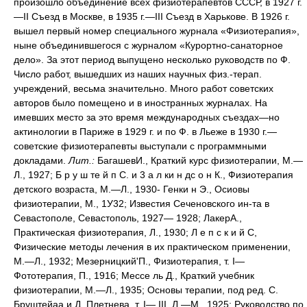
произошло объединение всех физиотерапевтов СССР, в 1927 г.
—II Съезд в Москве, в 1935 г.—III Съезд в Харькове. В 1926 г.
вышел первый номер специального журнала «Физиотерапия»,
ныне объединившегося с журналом «Курортно-санаторное
дело». За этот период выпущено несколько руководств по Ф.
Число работ, вышедших из наших научных физ.-терап.
учреждений, весьма значительно. Много работ советских
авторов было помещено и в иностранных журналах. На
имевших место за это время международных съездах—но
актинологии в Париже в 1929 г. и по Ф. в Льеже в 1930 г.—
советские физиотерапевты выступали с программными
докладами.
Лит.:
БагашевИ., Краткий курс физиотерапии, М.—
Л., 1927; Б р у ш те й п С. и 3 а л ки н дс о н К., Физиотерапия
детского возраста, М.—Л., 1930- Генки н Э., Осиовы
физиотерапии, М., 1У32; Известия Сеченовского ин-та в
Севастополе, Севастополь, 1927— 1928; ЛакерА.,
Практическая физиотерапия, Л., 1930; Л е п с к и й С,
Физические методы лечения в их практическом применении,
М.—Л., 1932; Мезерницкий'П., Физиотерапия, т. I—
Фототерапия, П., 1916; Мессе ль Д., Краткий учебник
физиотерапии, М.—Л., 1935; Основы терапии, под ред. С.
Бруштейаа и Д. Плетнева, т. I— III, Л.—М., 1925; Руководство по