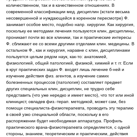
количественном, так и в качественном отношениях. В
современной классификации мед. дисциплин (кстати весьма
несовершенной и нуждающейся в коренном пересмотре) Ф.
занимает особое место, подобно напр. хирургии. Как хирургия,
поскольку ее методами лечения пользуются клин, дисциплины,
проникает почти во все клиники, так и практические интересы
Ф. сближают ее со всеми другими отделами клин. медицины. В
остальном Ф., как и хирургия, наравне с клин, дисциплинами
пользуется целым рядом наук, как-то: анатомией,
физиологией, общей патологией, физикой, химией и т. гг. Если
в круг практических задач Ф. входят лишь лечение б-ней и
изучение действия физ. агентов, а изучение самих
болезненных процессов (патология) составляет предмет
других специальных клин, дисциплин, не трудно себе
представить (что уже нередко и имеет место), что тот или иной
клиницист, овладев физ.-терап. методикой, может сам, без
помощи специалиста-физиотерапевта, проводить эту терапию
в своей узко специальной области, поскольку в его
распоряжении будет необходимая аппаратура. Профиль
практического врача-физиотерапевта определяется, с одной
стороны, знанием, теоретическим и практическим, действия