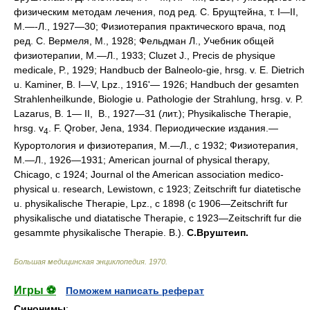
физическим методам лечения, под ред. С. Брущтейна, т. I—II,
М.—-Л., 1927—30; Физиотерапия практического врача, под
ред. С. Вермеля, М., 1928; Фельдман Л., Учебник общей
физиотерапии, М.—Л., 1933; Cluzet J., Precis de physique
medicale, P., 1929; Handbucb der Balneolo-gie, hrsg. v. E. Dietrich
u. Kaminer, B. I—V, Lpz., 1916'— 1926; Handbuch der gesamten
Strahlenheilkunde, Biologie u. Pathologie der Strahlung, hrsg. v. P.
Lazarus, B. 1—
II, В., 1927—31 (лит.); Physikalische Therapie,
hrsg. v
. F. Qrober, Jena, 1934. Периодические издания.—
4
Курортология и физиотерапия, М.—Л., с 1932; Физиотерапия,
М.—Л., 1926—1931; American journal of physical therapy,
Chicago, с 1924; Journal ol the American association medico-
physical u. research, Lewistown, с 1923; Zeitschrift fur diatetische
u. physikalische Therapie, Lpz., с 1898 (с 1906—Zeitschrift fur
physikalische und diatatische Therapie, с 1923—Zeitschrift fur die
gesammte physikalische Therapie. В.).
С.Вруштеип.
Большая медицинская энциклопедия
.
1970
.
Игры ⚽
Поможем написать реферат
Синонимы
: