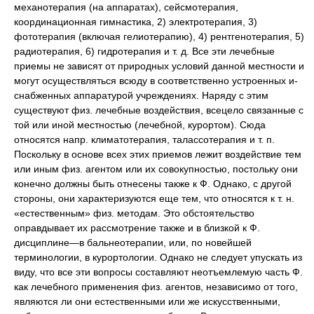
механотерапия (на аппаратах), сейсмотерапия,
координационная гимнастика, 2) электротерапия, 3)
фототерапия (включая гелиотерапию), 4) рентгенотерапия, 5)
радиотерапия, 6) гидротерапия и т. д. Все эти лечебные
приемы не зависят от природных условий данной местности и
могут осуществляться всюду в соответственно устроенных и-
снабженных аппаратурой учреждениях. Наряду с этим
существуют физ. лечебные воздействия, всецело связанные с
той или иной местностью (лечебной, курортом). Сюда
относятся напр. климатотерапия, талассотерапия и т. п.
Поскольку в основе всех этих приемов лежит воздействие тем
или иным физ. агентом или их совокупностью, постольку они
конечно должны быть отнесены также к Ф. Однако, с другой
стороны, они характеризуются еще тем, что относятся к т. н.
«естественным» физ. методам. Это обстоятельство
оправдывает их рассмотрение также и в близкой к Ф.
дисциплине—в бальнеотерапии, или, по новейшей
терминологии, в курортологии. Однако не следует упускать из
виду, что все эти вопросы составляют неотъемлемую часть Ф.
как лечебного применения физ. агентов, независимо от того,
являются ли они естественными или же искусственными,