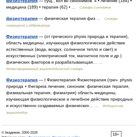
физиотерапия
— сущ., кол во синонимов: 4 • лечение (184) •
медицина (189) • терапия (62) • …
Словарь синонимов
физиотерапия
— физическая терапия физ …
Словарь
сокращений и аббревиатур
Физиотерапия
— (от греческого physis природа и терапия),
область медицины, изучающая физиологическое действие
естественных (вода, воздух, солнечное тепло и свет) и
искусственных (электрический ток, магнитное поле и др.)
физических факторов и разрабатывающая… …
Иллюстрированный энциклопедический словарь
Физиотерапия
— I Физиотерапия Физиотерапия (греч. physis
природа + therapeia лечение; синоним: физическая терапия,
физикальная терапия, физиатрия) область медицины,
изучающая физиологическое и лечебное действие природных
и искусственно создаваемых физических… …
Медицинская
энциклопедия
© Академик, 2000-2026
18+