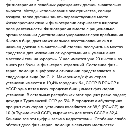
физиотерапии в лечебных учреждениях должен значительно
вырасти. Методы использования электричества, солнца,
воздуха, тепла должны занять первенствующее место.
Физиопрофилактике и физиотерапии открывается широкое
поле деятельности. Физиотерапия вместе с рационально
организованным диетпитанием укорачивает срок пребывания
б-ного в б-це, дает максимальное восстановление сил и
наконец должна в значительной степени послужить на местах
средством для излечения от курортомании и уменьшения
массовой тяги на курорты». У нас имеется уже 20 ин-тов и во
много раз больше физ.-терап. отделений. Состояние физ.-
терап. помощи в цифровом отношении представляется в
следующем виде (по С. И. Макаренкову): физ.-терап.
установки имеются в 19,4% городских б-ц СССР. В РСФСР и
УССР одна пятая всех городских б-ниц имеет физ.-терап.
установки. В остальных республиках этот процент резко падает,
доходя в Туркменской ССР до 5%. В городских амбулаториях
процент физ.-терап. установок колеблется от 38,9 (РСФСР) до
10 (в Туркменской ССР), выражаясь для всего СССР в 32,4.
Конечно все эти цифры весьма недостаточны. Особенно слабо
обстоит дело физ.-терап. помощи в сельских местностях.