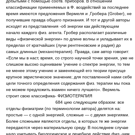
добытыми с помощью соотв. приборов. В отношении
классификации применяемых в Ф. воздействий за последнее
время имеются предложения Вермеля и ,Гробера (Grober), не
получившие правда общего признания. И тот и другой авторы
исходят из представления -об энергии как действующем
начало каждого физ. агента. Гробер располагает различные
виды «физической энергии» по длине волны и укладывает их в
пределах от кратчайших (лучи рентгеновские и радия) до
самых длинных (механотерапия). Правда, сам автор говорит:
«Если мы в наст, время, со строго научной точки зрения, уже не
слишком высоко оцениваем 'учение о спектре энергии, то тем
не менее этому учению и заменяющей его теории присуще
крупное эвристическое значение; для поставленной нами себе
цели точного определения содержания физ. терапии мы пока
не можем предложить взамен ничего лучшего». Вермель
строит свою классифика- ФИЗИОТЕРАПИЯ
684 цию следующим образом: все
отделы физиатрии (по терминологии автора) делятся на:
простые — с одной энергией, сложные — с двумя энергиями.
Более сложными являются отделы, в которых те же энергии
передаются через материальную среду. В последнем случае
надо учитывать биологическое и лечебное действие физ.-хим.