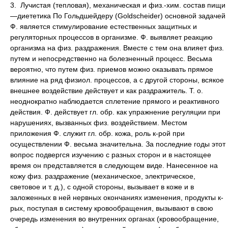
3. Лучистая (тепловая), механическая и физ.-хим. состав пищи
—диететика По Гольдшейдеру (Goldscheider) основной задачей
Ф. является стимулирование естественных защитных и
регуляторных процессов в организме. Ф. выявляет реакцию
организма на физ. раздражения. Вместе с тем она влияет физ.
путем и непосредственно на болезненный процесс. Весьма
вероятно, что путем физ. приемов можно оказывать прямое
влияние на ряд физиол. процессов, а с другой стороны, всякое
внешнее воздействие действует и как раздражитель. Т. о.
неоднократно наблюдается сплетение прямого и реактивного
действия. Ф. действует гл. обр. как упражнение регуляции при
нарушениях, вызванных физ. воздействием. Местом
приложения Ф. служит гл. обр. кожа, роль к-рой при
осуществлении Ф. весьма значительна. За последние годы этот
вопрос подвергся изучению с разных сторон и в настоящее
время он представляется в следующем виде. Нанесенное на
кожу физ. раздражение (механическое, электрическое,
световое и т. д.), с одной стороны, вызывает в коже и в
заложенных в ней нервных окончаниях изменения, продукты к-
рых, поступая в систему кровообращения, вызывают в свою
очередь изменения во внутренних органах (кровообращение,