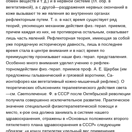
обмен веществ и т. д.) и в нервной системе (гл. обр. в
вегетативной), а с другой—раздражения нервных окончаний в
коже вызывают те же явления во внутренних органах
рефлекторным путем. Т. о. в наст, время существует ряд
теорий, уясняющих механизм действия физ.-терап. приемов,
причем каждая из них, не противореча остальным, охватывает
лишь часть явлений. Рефлекторная теория, имеющая за собой
уже порядочную историческую давность, лишь в последнее
время стала в центре внимания и в наст, время по
преимуществу пронизывает наши физ.-терап. представления.
Особенно много внимания уделил учению о рефлек-
торномдействии физ.-терап. приемов проф. А. Е. Щербак (им
предложены гальванический и грязевой воротники, Са-
ионтофорез как вегетативный кожно-мышечный рефлекс). О
теоретических объяснениях терапевтического действия света
—см.
Светолечение.
Ф. в СССР после Октябрьской революции
получила совершенно исключительное развитие. Практическое
значение специальной физиотерапевтической помощи и
место, к-рое она должна занимать в системе нашего
здравоохранения, отражены в «Основных положениях второго
пятилетнего плана здравоохранения в СССР» следующим
образом: «к концу пятилетки удельный вес применения