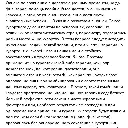
Однако по сравнению с дореволюционным временем, когда
физ.-терап. помощь вообще была доступна лишь имущим
классам, в этом отношении несомненно достигнуты
значительные успехи.— В связи с развитием в нашем Союзе
курортного дела и притом на основаниях, совершенно
отличных от капиталистических стран, пересмотру подверглись
роль и место Ф. на курортах. В этом вопросе следует исходить
из основной задачи всякой терапии, в том числе и терапии на
курорте, т. е. скорейшего и наивоз-можно стойкого
восстановления трудоспособности б-ного. Поэтому
применение на курортах какой-либо терапии, как напр.
лекарственной, психотерапии, диетотерапии, хир.
вмешательства и в частности Ф., как правило находит свое
оправдание лишь при комбинировании с соответственными
данному курорту леч. факторами. В основу такой комбинации
кладется представление, что или данная терапия содействует
большей эффективности лечения чисто курортными
факторами или, наоборот, результаты ее проведения при
одновременном применении курортных средств будут лучше и
полнее, чем если бы та же терапия (напр. физическая)
проводилась без одновременного сочетания с курортными