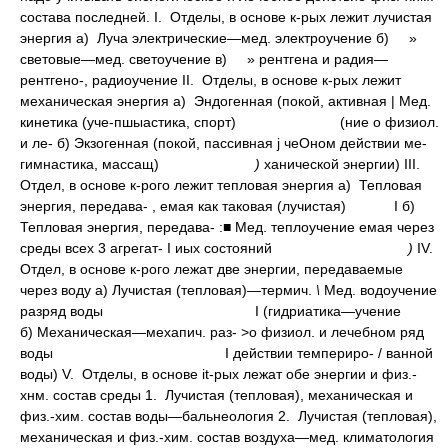
состава последней. I. Отделы, в основе к-рых лежит лучистая
энергия а) Луча электрические—мед. электроучение б) »
световые—мед. светоучение в) » рентгена и радия—
рентгено-, радиоучение II. Отделы, в основе к-рых лежит
механическая энергия а) Эндогенная (покой, активная | Мед.
кинетика (уче-пшыастика, спорт)
(ние о физиол.
и ле- б) Экзогенная (покой, пассивная j чеОном действии ме-
гимнастика, массащ)
)
ханической энергии) III.
Отдел, в основе к-рого лежит тепловая энергия а) Тепловая
энергия, передава- , емая как таковая (лучистая)
I б)
Тепловая энергия, передава- :■ Мед. теплоучение емая через
среды всех 3 агрегат- I иых состояний
)
IV.
Отдел, в основе к-рого лежат две энергии, передаваемые
через воду а) Лучистая (тепловая)—термич.
\
Мед. водоучение
разряд воды
I (гидриатика—учение
б) Механическая—мехапич. раз- >о физиол. и лечебном ряд
воды
I действии темпериро- / ванной
воды) V. Отделы, в основе it-рых лежат обе энергии и физ.-
хнм. состав среды 1. Лучистая (тепловая), механическая и
физ.-хим. состав воды—бальнеология 2. Лучистая (тепловая),
механическая и физ.-хим. состав воздуха—мед. климатология