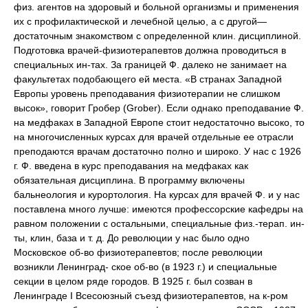
физ. агентов на здоровый и больной организмы и применения
их с профилактической и лечебной целью, а с другой—
достаточным знакомством с определенной клин. дисциплиной.
Подготовка врачей-физиотерапевтов должна проводиться в
специальных ин-тах. За границей Ф. далеко не занимает на
факультетах подобающего ей места. «В странах Западной
Европы уровень преподавания физиотерапии не слишком
высок», говорит Гробер (Grober). Если однако преподавание Ф.
на медфаках в Западной Европе стоит недостаточно высоко, то
на многочисленных курсах для врачей отдельные ее отрасли
преподаются врачам достаточно полно и широко. У нас с 1926
г. Ф. введена в курс преподавания на медфаках как
обязательная дисциплина. В программу включены
бальнеология и курортология. На курсах для врачей Ф. и у нас
поставлена много лучше: имеются профессорские кафедры на
равном положении с остальными, специальные физ.-терап. ин-
ты, клин, база и т. д. До революции у нас было одно
Московское об-во физиотерапевтов; после революции
возникли Ленинград- ское об-во (в 1923 г.) и специальные
секции в целом ряде городов. В 1925 г. был созван в
Ленинграде I Всесоюзный съезд физиотерапевтов, на к-ром