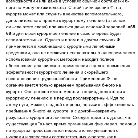
возможностями или даже в условиях обычной обстановки б-
ного по месту его жительства. С этой точки зрения Ф. на
курорте может или служить в качестве вспомогательного,
дополнительного приема к курортному лечению (в тесном
смысле этого слова) или явиться даже основной терапией,
«65
68
S для к-рой курортное лечение в свою очередь будет
вспомогательным. Однако и в том и в другом случаях Ф.
применяется в комбинации с курортными лечебными
средствами, она не исключает следовательно одновременного
использования курортных методов и находит полное
обоснование для широкого применения с целью повышения
эффективности курортного лечения и скорейшего
восстановления трудоспособности. Применение Ф. не
органичивается только временем пребывания б-ного на
курорте. Оно должно иметь место и в период подготовки
к
курортному лечению и в период послекурорт-ный. Идя по
этому пути, можно, с одной стороны, повысить эффективность
пребывания б-ного на курорте, а с другой—закрепить
результаты курортного лечения. Следует признать далее, что
существующая "в наст, время организация физ.-терап. помощи
на курортах представляется недостаточно увязанной с
нуждами и запросами соответственных курортов как в